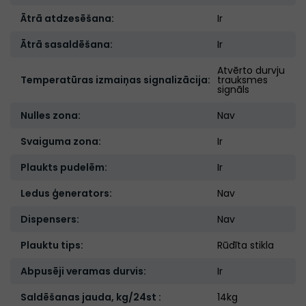
Ātrā atdzesēšana:
Ir
Ātrā sasaldēšana:
Ir
Atvērto durvju
Temperatūras izmaiņas signalizācija:
trauksmes
signāls
Nulles zona:
Nav
Svaiguma zona:
Ir
Plaukts pudelēm:
Ir
Ledus ģenerators:
Nav
Dispensers:
Nav
Plauktu tips:
Rūdīta stikla
Abpusēji veramas durvis:
Ir
Saldēšanas jauda, kg/24st :
14kg