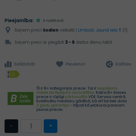
Pieejamība:
Ir noliktavā
Saņem preci
šodien
veikalā |
Limbaži, Jaunā iela 11
(1)
Saņem preci ar piegādi
3 - 5
darba dienu laikā
Salīdzināt
Pievienot
Dalīties
C
Šī ir B+ kategorijas prece. Tai ir
iespējami
nelieli skrāpējumi vai buktītes.
Katra B+ klases
prece ir rūpīgi
pārbaudīta
VDE Servisa centrā,
kvalificētu meistaru gādībā, kā arī tai tiek dota
2 gadu garantija
- tāpat kā jebkurai pavisam
jaunai precei.
−
+