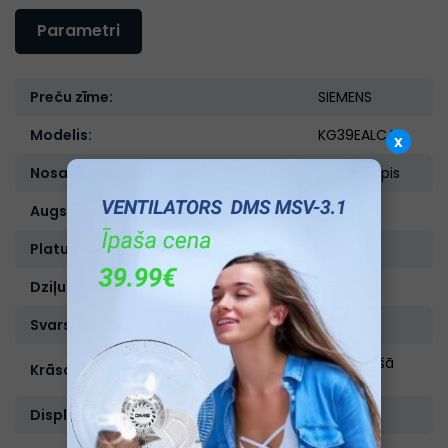
Parametri
Preču zīme:
SIEMENS
Modelis:
KG39EALCA
x
Nosaukums:
Ledusskapis
Augstums, cm:
201
Platums, cm:
60
Dziļums, cm:
65
Svars, kg:
80
Nerūsejošā
Krāsa:
tērauda
Displejs:
Ir