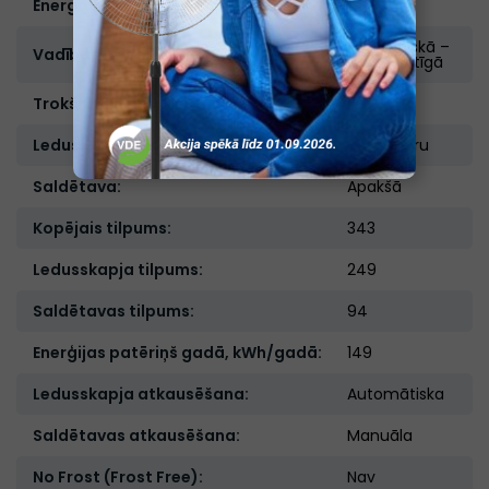
Energoefektivitātes klase :
C
Elektroniskā –
Vadības veids:
skārienjūtīgā
Trokšņu līmenis, db:
38
Ledusskapja tips:
Divkameru
Saldētava:
Apakšā
Kopējais tilpums:
343
Ledusskapja tilpums:
249
Saldētavas tilpums:
94
Enerģijas patēriņš gadā, kWh/gadā:
149
Ledusskapja atkausēšana:
Automātiska
Saldētavas atkausēšana:
Manuāla
No Frost (Frost Free):
Nav