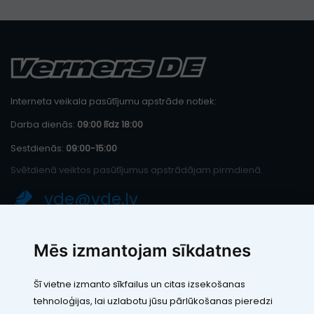
Interneta veikala pasūtījumu apstrāde notiek:
Darba dienās:
09:00 līdz 18:00
Sestdienās:
09:00-15:00
Svētdienā veiktos pasūtījumus apstrādājam pirmdienā.
vde@vde.lv
SIA "LEIC TH"
Mēs izmantojam sīkdatnes
Reģ. Nr.: 40103394280
PVN maksātāja numurs: LV40103394280
Šī vietne izmanto sīkfailus un citas izsekošanas
Juridiskā adrese: Rāmuļu iela 33, Rīga, LV-1005
tehnoloģijas, lai uzlabotu jūsu pārlūkošanas pieredzi
Banka: Paysera LT, UAB