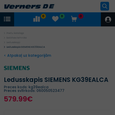
0
0
0
Preču katalogs
Sadzīves tehnika
Ledusskapji
Ledusskapis SIEMENS KG39EALCA
< Atpakaļ uz kategorijām
Ledusskapis SIEMENS KG39EALCA
Preces kods: kg39ealca
Preces svītrkods: 060050523477
579.99€