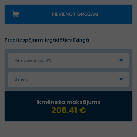
PIEVIENOT GROZAM
Preci iespējams iegādāties līzingā
Pirmā iemaksa 0%
3 mēn.
Ikmēneša maksājums
205.41 €