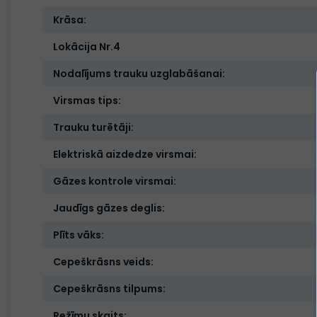
Krāsa:
Lokācija Nr.4
Nodalījums trauku uzglabāšanai:
Virsmas tips:
Trauku turētāji:
Elektriskā aizdedze virsmai:
Gāzes kontrole virsmai:
Jaudīgs gāzes deglis:
Plīts vāks:
Cepeškrāsns veids:
Cepeškrāsns tilpums:
Režīmu skaits: