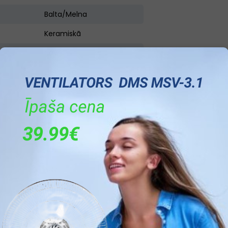
Balta/Melna
Keramiskā
Nav
Elektriskā
Emaljēts
Nav
Nav
Nav
Nav
Elektriskā
71 l
11