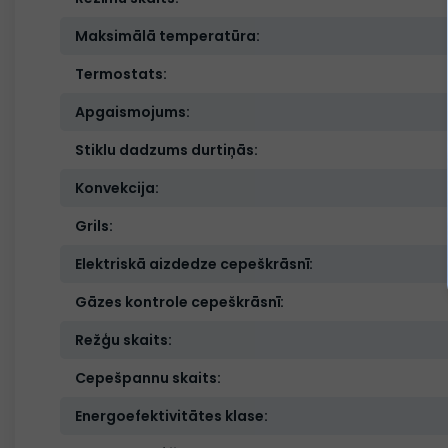
Maksimālā temperatūra:
Termostats:
Apgaismojums:
Stiklu dadzums durtiņās:
Konvekcija:
Grils:
Elektriskā aizdedze cepeškrāsnī:
Gāzes kontrole cepeškrāsnī:
Režģu skaits:
Cepešpannu skaits:
Energoefektivitātes klase: