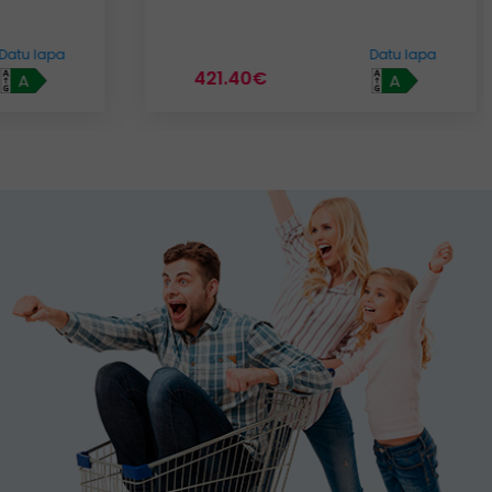
Datu lapa
299.54€
A
A