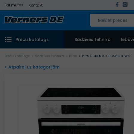
Par mums
Kontakti
Preču katalogs
Sadzīves tehnika
Iebūv
Preču katalogs
Sadzīves tehnika
Plītis
Plīts GORENJE GECS6C70WC
< Atpakaļ uz kategorijām