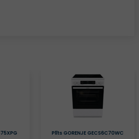
S6C70WC
Plīts SCHLOSSER FS5403MAZC