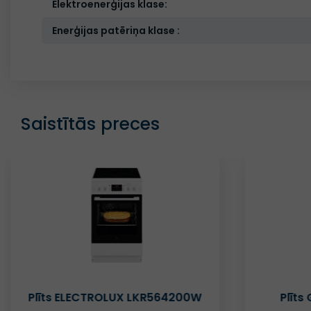
Elektroenerģijas klase:
Enerģijas patēriņa klase :
Saistītās preces
Plīts GORENJE MEKIS5101I
Plīts 