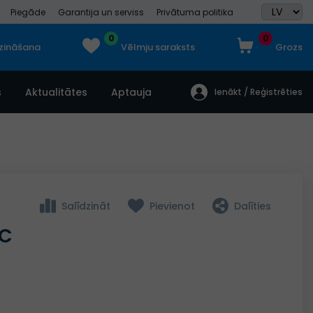
Piegāde
Garantija un serviss
Privātuma politika
0
0
dzināšana
Vēlmju saraksts
Grozs
s
Aktualitātes
Aptauja
Ienākt / Reģistrēties
Salīdzināt
Pievienot
Dalīties
WC