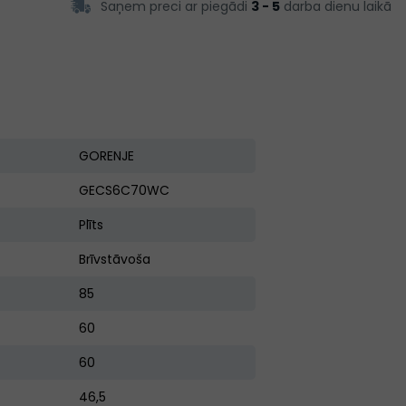
Saņem preci ar piegādi
3 - 5
darba dienu laikā
GORENJE
GECS6C70WC
Plīts
Brīvstāvoša
85
60
60
46,5