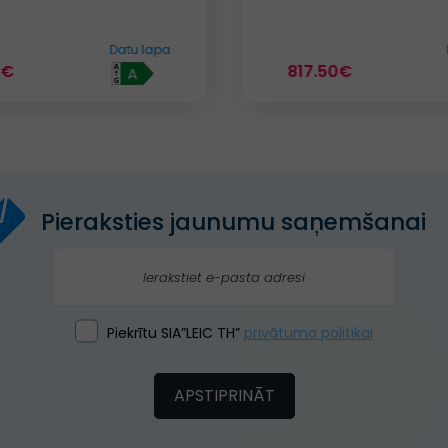
Datu lapa
0€
421.40€
A
Pieraksties jaunumu saņemšanai
Piekrītu SIA”LEIC TH”
privātuma politikai
APSTIPRINĀT