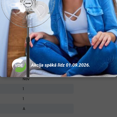
250
Nav
Ir
2
Ir
Ir
Nav
Nav
1
1
A