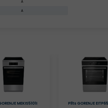
A
A
GORENJE EITP6575XPG
Plīts GORENJE GEC