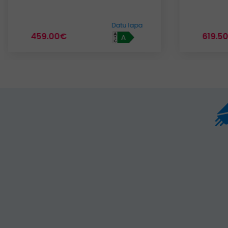
Datu lapa
619.50€
817.5
A