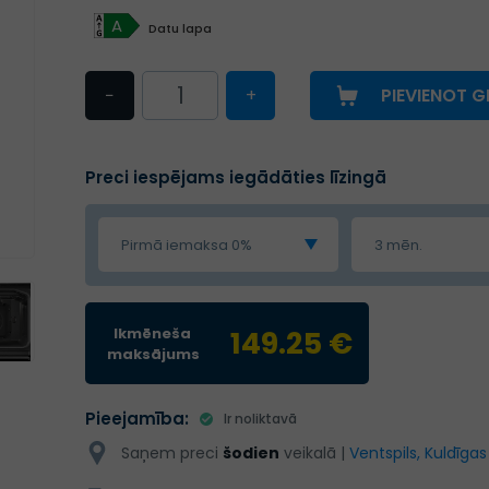
A
Datu lapa
−
+
PIEVIENOT 
Preci iespējams iegādāties līzingā
Pirmā iemaksa 0%
3 mēn.
Ikmēneša
149.25 €
maksājums
Pieejamība:
Ir noliktavā
Saņem preci
šodien
veikalā |
Ventspils, Kuldīgas