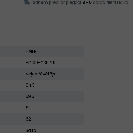
Saņem preci ar piegādi
3 - 5
darba dienu laikā
HAIER
HD100-C367U1
Veļas žāvētājs
84.5
59.5
61
62
Balta