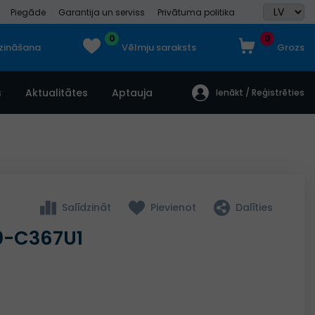
Piegāde
Garantija un serviss
Privātuma politika
0
0
dzināšana
Vēlmju saraksts
Grozs
s
Aktualitātes
Aptauja
Ienākt / Reģistrēties
Salīdzināt
Pievienot
Dalīties
0-C367U1