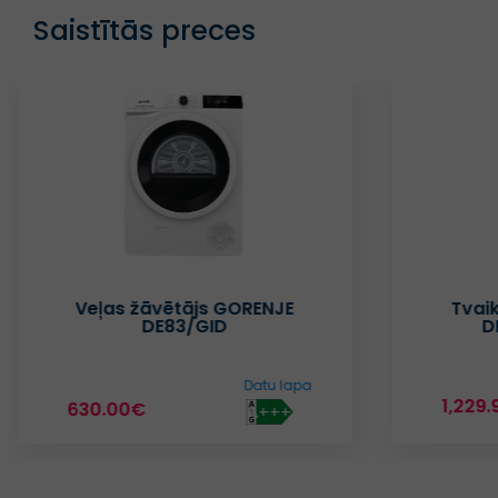
Saistītās preces
Tvaika skapis SAMSUNG
Veļa
DF18CB8700CRE1
1,229.99€
599.