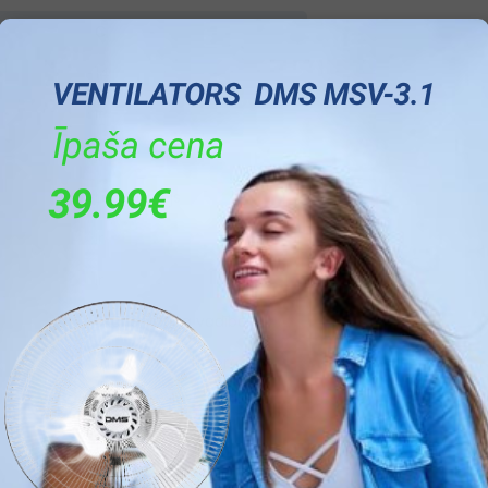
C
14
Ir
Ir
Led Displejs
Ir
Ir
Skārienjutīga vadība
Siltumsūkņa invertors
Melna
10
62