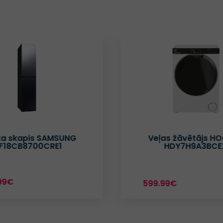
s žāvētājs HOOVER
Veļas žāvētājs 
HDY7H9A3BCEX
BM3T37239W
99€
404.60€
A+++