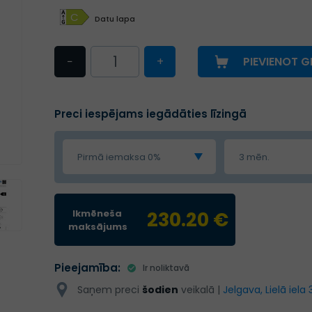
C
Datu lapa
−
+
PIEVIENOT 
Preci iespējams iegādāties līzingā
Pirmā iemaksa 0%
3 mēn.
Ikmēneša
230.20 €
maksājums
Pieejamība:
Ir noliktavā
Saņem preci
šodien
veikalā |
Jelgava, Lielā iela 