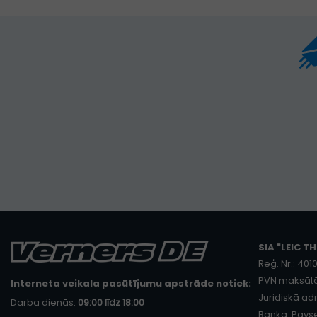
SIA "LEIC TH
Reģ. Nr.: 40
PVN maksātā
Interneta veikala pasūtījumu apstrāde notiek:
Juridiskā adr
Darba dienās:
09:00 līdz 18:00
Banka: Payse