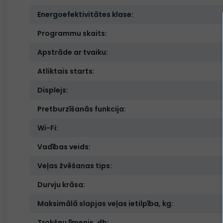
Energoefektivitātes klase:
Programmu skaits:
Apstrāde ar tvaiku:
Atliktais starts:
Displejs:
Pretburzīšanās funkcija:
Wi-Fi:
Vadības veids:
Veļas žvēšanas tips:
Durvju krāsa:
Maksimālā slapjas veļas ietilpība, kg:
Trokšņu līmenis, db: