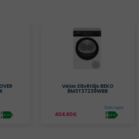
BEKO
Veļas žāvētājs BEKO
BB
BM3T38230W
Datu lapa
Datu lapa
469.99€
A++
A++