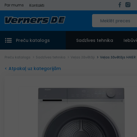
Par mums
Kontakti
Preču katalogs
Sadzīves tehnika
Iebūv
Preču katalogs
Sadzīves tehnika
Veļas žāvētāji
Veļas žāvētājs HAIE
< Atpakaļ uz kategorijām