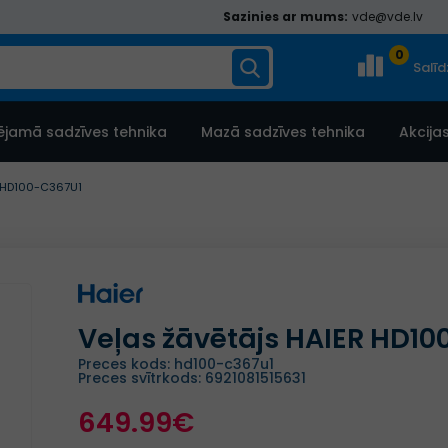
Sazinies ar mums:
vde@vde.lv
0
Salī
ējamā sadzīves tehnika
Mazā sadzīves tehnika
Akcija
R HD100-C367U1
Veļas žāvētājs HAIER HD10
Preces kods: hd100-c367u1
Preces svītrkods: 6921081515631
649.99€