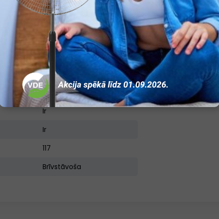
Nav
Ir
Ir
Ir
Ir
Ir
Ir
117
Brīvstāvoša