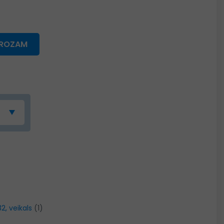
GROZAM
32, veikals
(1)