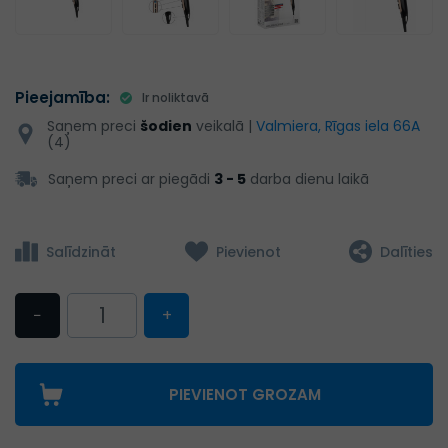
Pieejamība:
Ir noliktavā
Saņem preci
šodien
veikalā |
Valmiera, Rīgas iela 66A
(4)
Saņem preci ar piegādi
3 - 5
darba dienu laikā
Salīdzināt
Pievienot
Dalīties
−
+
PIEVIENOT GROZAM