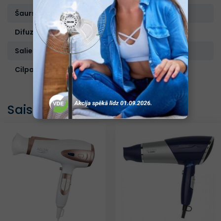
Šaurs uzgalis:
Ir
Difuzors:
Nav
Saliekams rokturis:
Nav
Cilpa uzkāršanai:
Ir
Saistītās preces