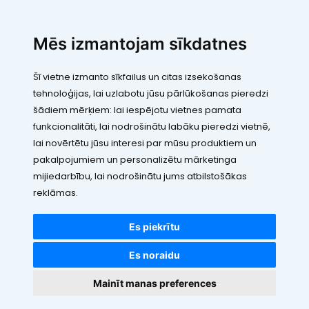
SIA "LEIC TH"
Mēs izmantojam sīkdatnes
Reģ. Nr.: 40103394280
PVN maksātāja numurs: LV40103394280
Šī vietne izmanto sīkfailus un citas izsekošanas
Juridiskā adrese: Rāmuļu iela 33, Rīga, LV-1005
tehnoloģijas, lai uzlabotu jūsu pārlūkošanas pieredzi
Banka: Paysera LT, UAB
SWIFT: EVIULT21
šādiem mērķiem:
lai iespējotu vietnes pamata
Konts: LT123500010005426773
funkcionalitāti
,
lai nodrošinātu labāku pieredzi vietnē
,
Kontakti
lai novērtētu jūsu interesi par mūsu produktiem un
pakalpojumiem un personalizētu mārketinga
mijiedarbību
,
lai nodrošinātu jums atbilstošākas
reklāmas
.
Es piekrītu
Visas cenas norādītas EUR ar PVN 21%
©2010 - 2026 VDE.LV
Es noraidu
Visas tiesības rezervētas
Mainīt manas preferences
Nojumes, K