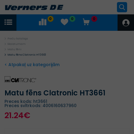
0
0
0
Preču katalogs
Skaistumam
Matu fēni
Matu fēns Clatronic HT3661
< Atpakaļ uz kategorijām
Matu fēns Clatronic HT3661
Preces kods: ht3661
Preces svītrkods: 4006160637960
21.24€