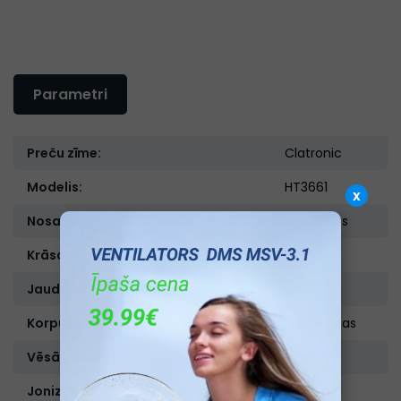
Parametri
Preču zīme:
Clatronic
Modelis:
HT3661
x
Nosaukums:
Matu fēns
Krāsa:
Melna
Jauda, W:
2200
Korpusa materiāls:
Plastmasas
Vēsā gaisa plūsma:
Ir
Jonizācija:
Ir