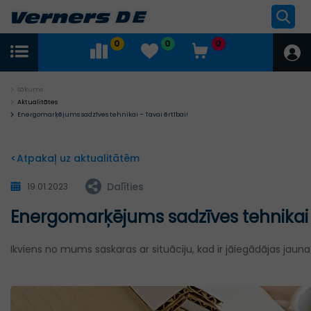
0
0
0
Sākums
Aktualitātes
Energomarķējums sadzīves tehnikai – Tavai ērtībai!
<Atpakaļ uz aktualitātēm
Dalīties
19.01.2023
Energomarķējums sadzīves tehnikai –
Ikviens no mums saskaras ar situāciju, kad ir jāiegādājas jauna