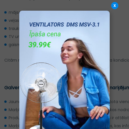
x
mājsaimniecības ledusskapjiem un saldētavām;
veļas mazgāšanas un žāvēšanas mašīnām;
trauku mazgāšanas mašīnām;
TV un elektroniskajiem displejiem;
gaismas avotiem.
Citām marķētām produktu grupām, piemēram, gaisa kondicionētāj
Galvenās atšķirības starp pašreizējo un jauno marķēju
Jaunajā marķējumā visiem produktiem tiek izmantota vienota
Marķējuma augšējā labajā stūrī ir ieviests QR kods, kas nodr
Produktu enerģijas patēriņš marķējuma vidējā daļā ir attēl
Marķējuma apakšējā daļā ir dažādas piktogrammas, kas info