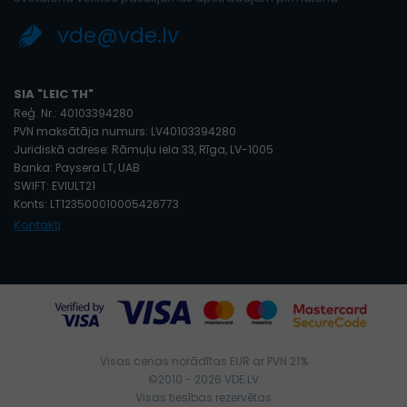
vde@vde.lv
SIA "LEIC TH"
Reģ. Nr.: 40103394280
PVN maksātāja numurs: LV40103394280
Juridiskā adrese: Rāmuļu iela 33, Rīga, LV-1005
Banka: Paysera LT, UAB
SWIFT: EVIULT21
Konts: LT123500010005426773
Kontakti
Visas cenas norādītas EUR ar PVN 21%
©2010 - 2026 VDE.LV
Visas tiesības rezervētas