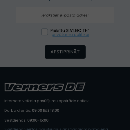
Piekrītu SIA”LEIC TH”
privātuma politikai
APSTIPRINĀT
Interneta veikala pasūtījumu apstrāde notiek:
Darba dienās:
09:00 līdz 18:00
Sestdienās:
09:00-15:00
Svētdienā veiktos pasūtījumus apstrādājam pirmdienā.