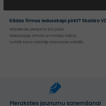
Kādas firmas ledusskapi pirkt? Skaidro VD
Mūsdienās pieejams ļoti plašs
ledusskapju zīmolu un modeļu klāsts,
turklāt katrs ražotājs sola savas unikālās
tehnoloģijas.
Pieraksties jaunumu saņemšanai