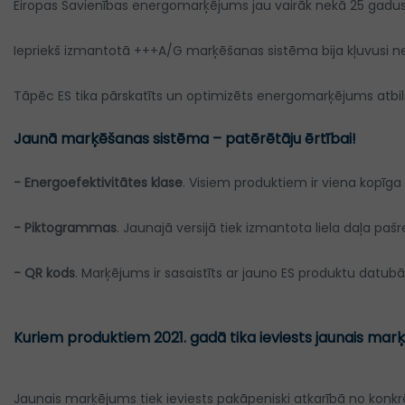
Eiropas Savienības energomarķējums jau vairāk nekā 25 gadus ir
Iepriekš izmantotā +++A/G marķēšanas sistēma bija kļuvusi neefe
Tāpēc ES tika pārskatīts un optimizēts energomarķējums atbilsto
Jaunā marķēšanas sistēma – patērētāju ērtībai!
- Energoefektivitātes klase
. Visiem produktiem ir viena kopīga s
- Piktogrammas
. Jaunajā versijā tiek izmantota liela daļa 
- QR kods
. Marķējums ir sasaistīts ar jauno ES produktu datu
Kuriem produktiem 2021. gadā tika ieviests jaunais mar
Jaunais marķējums tiek ieviests pakāpeniski atkarībā no konkrē