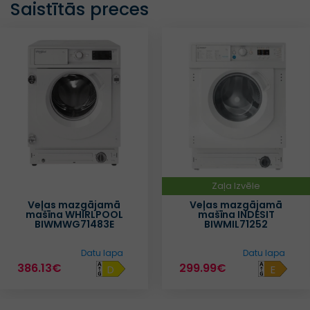
Saistītās preces
Zaļa Izvēle
Veļas mazgājamā
Veļas mazgājamā
mašīna WHIRLPOOL
mašīna INDESIT
BIWMWG71483E
BIWMIL71252
Datu lapa
Datu lapa
386.13€
299.99€
D
E