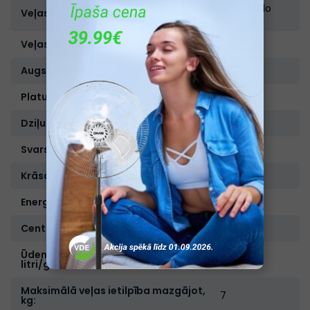
Ar frontālo
Veļas mazgājamās mašīnas veids:
ielādi
Veļas žāvēsanas funkcija:
Nav
Augstums, cm:
82
Platums, cm:
59,5
Dziļums, cm:
55
Svars, kg:
64,4
Krāsa:
Balta
Energoefektivitātes klase:
E
Centrifūgas energoefektivitātes klase:
B
Ūdens patēriņš gadā (100 cikli),
4400
litri/gadā:
Maksimālā veļas ietilpība mazgājot,
7
kg: