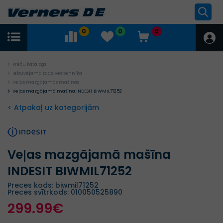
0
0
0
Preču katalogs
Iebūvējamā sadzīves tehnika
Veļas mazgājamās mašīnas
Veļas mazgājamā mašīna INDESIT BIWMIL71252
< Atpakaļ uz kategorijām
Veļas mazgājamā mašīna
INDESIT BIWMIL71252
Preces kods: biwmil71252
Preces svītrkods: 010050525890
299.99€