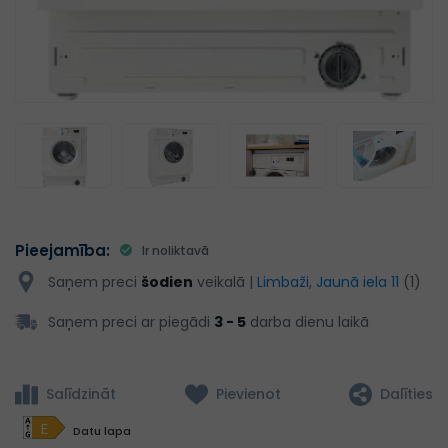
Pieejamība:
Ir noliktavā
Saņem preci
šodien
veikalā |
Limbaži, Jaunā iela 11
(1)
Saņem preci ar piegādi
3 - 5
darba dienu laikā
Salīdzināt
Pievienot
Dalīties
E
Datu lapa