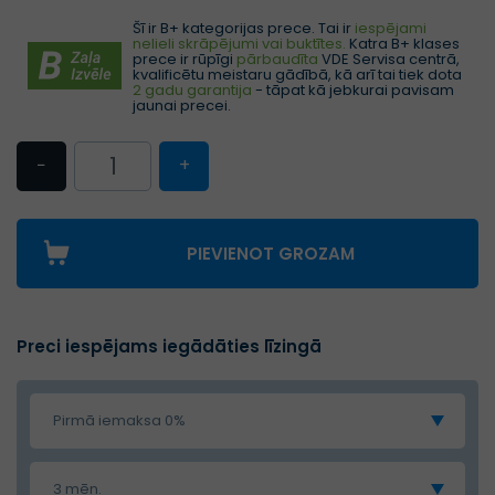
Šī ir B+ kategorijas prece. Tai ir
iespējami
nelieli skrāpējumi vai buktītes.
Katra B+ klases
prece ir rūpīgi
pārbaudīta
VDE Servisa centrā,
kvalificētu meistaru gādībā, kā arī tai tiek dota
2 gadu garantija
- tāpat kā jebkurai pavisam
jaunai precei.
−
+
PIEVIENOT GROZAM
Preci iespējams iegādāties līzingā
Pirmā iemaksa 0%
3 mēn.