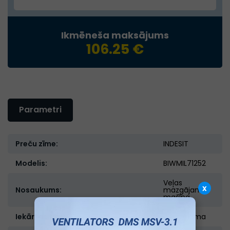
Ikmēneša maksājums
106.25 €
Parametri
Preču zīme:
INDESIT
Modelis:
BIWMIL71252
Veļas
x
Nosaukums:
mazgājamā
mašīna
Iekārtas tips:
Iebūvējama