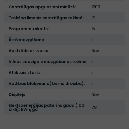
Centrifūgas apgriezieni minūtē:
1200
Trokšņa līmenis centrifūgas režīmā:
71
Programmu skaits:
15
Ātrā mazgāšana:
Ir
Apstrāde ar tvaiku:
Nav
Vilnas sadzīgais mazgāšanas režīms:
Ir
Atliktais starts:
Ir
Vadības bloķēšana( bērnu drošība):
Ir
Displejs:
Nav
Elektroenerģijas patēriņš gadā (100
78
cikli): kWh/ga