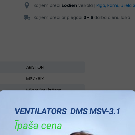
Saņem preci
šodien
veikalā |
Rīga, Rāmuļu iela 
Saņem preci ar piegādi
3 - 5
darba dienu laikā
ARISTON
MP776IX
Mikroviļņu krāsns
45,5
59.5
56