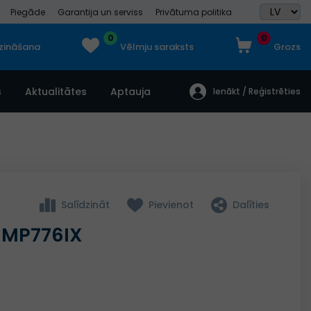
Piegāde
Garantija un serviss
Privātuma politika
0
0
dzināšana
Vēlmju saraksts
Grozs
s
Aktualitātes
Aptauja
Ienākt / Reģistrēties
Salīdzināt
Pievienot
Dalīties
N MP776IX