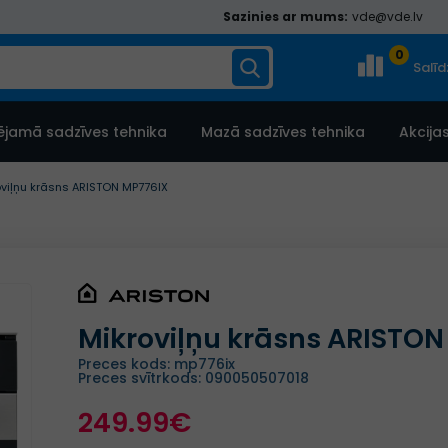
Sazinies ar mums:
vde@vde.lv
0
Salī
ējamā sadzīves tehnika
Mazā sadzīves tehnika
Akcija
oviļņu krāsns ARISTON MP776IX
Mikroviļņu krāsns ARISTO
Preces kods: mp776ix
Preces svītrkods: 090050507018
249.99€