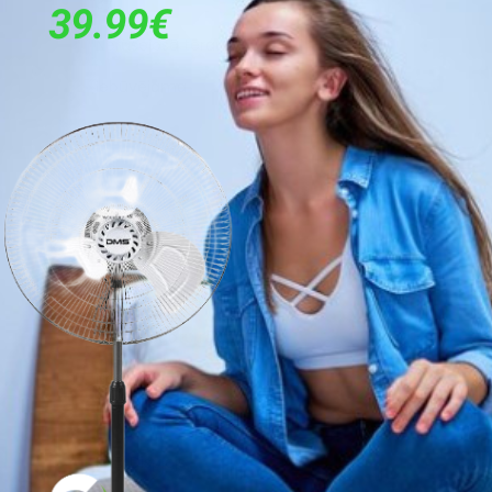
37
Nerūsejošā tērauda
Iebūvējama
900
40
1600
Ir
Ir
Ar iestrādātu rokturi
Nav
Ir
LCD Displejs