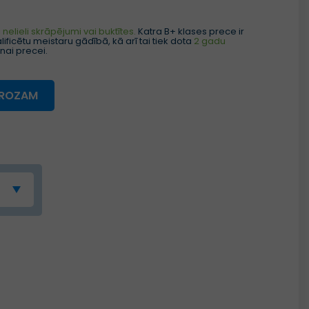
nelieli skrāpējumi vai buktītes.
Katra B+ klases prece ir
ificētu meistaru gādībā, kā arī tai tiek dota
2 gadu
nai precei.
GROZAM