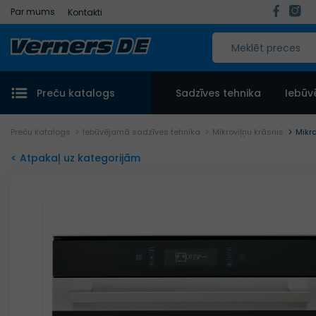
Par mums
Kontakti
Preču katalogs
Sadzīves tehnika
Iebūv
Preču katalogs
Iebūvējamā sadzīves tehnika
Mikroviļņu krāsnis
Mikr
< Atpakaļ uz kategorijām