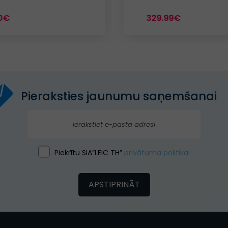
0€
329.99€
Pieraksties jaunumu saņemšanai
Piekrītu SIA”LEIC TH”
privātuma politikai
APSTIPRINĀT