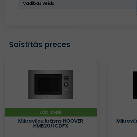
Vadības veids:
Saistītās preces
Zaļa Izvēle
Mikroviļņu krāsns HOOVER
Mikrovi
HMB20/1GDFX