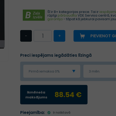
Šī ir B+ kategorijas prece. Tai ir
iespējami 
rūpīgi
pārbaudīta
VDE Servisa centrā, kval
garantija
- tāpat kā jebkurai pavisam jau
−
+
PIEVIENOT 
Preci iespējams iegādāties līzingā
Pirmā iemaksa 0%
3 mēn.
Ikmēneša
88.54 €
maksājums
Pieejamība:
Ir noliktavā