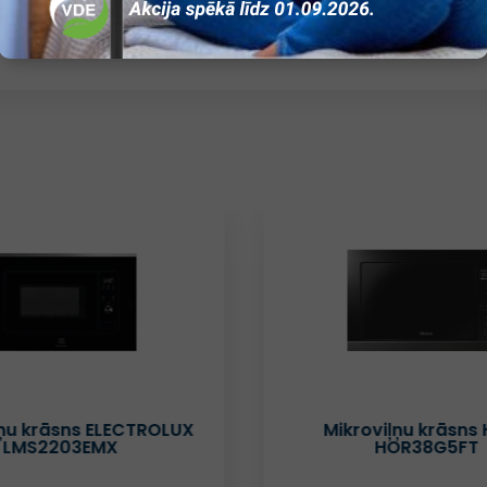
Skārienjutīga vadība
ļņu krāsns ELECTROLUX
Mikroviļņu krāsns 
LMS2203EMX
HOR38G5FT