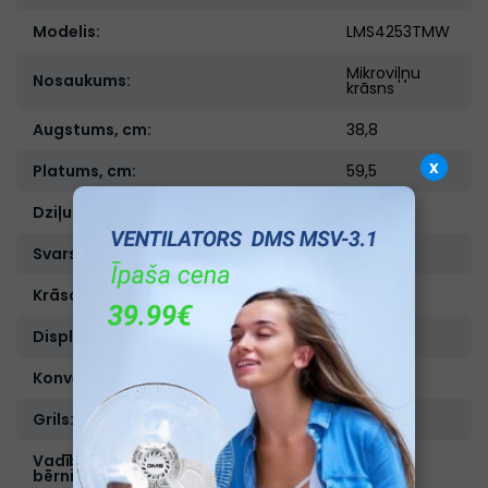
Modelis:
LMS4253TMW
Mikroviļņu
Nosaukums:
krāsns
Augstums, cm:
38,8
x
Platums, cm:
59,5
Dziļums, cm:
37,7
Svars, kg:
18
Krāsa:
Balta
Displejs:
Ir
Konvekcija:
Nav
Grils:
Ir
Vadības bloķēšana "aizsardzība no
Nav
bērniem":