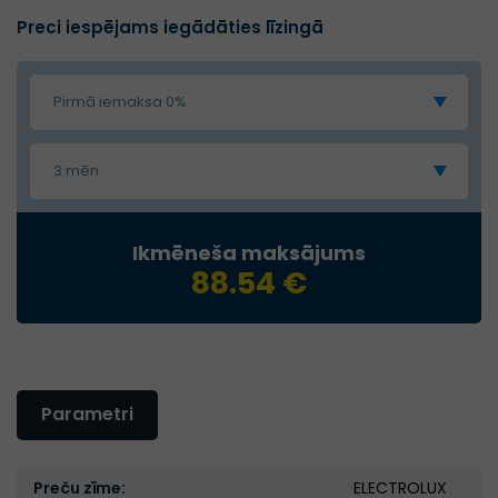
Preci iespējams iegādāties līzingā
Pirmā iemaksa 0%
3 mēn.
Ikmēneša maksājums
88.54 €
Parametri
Preču zīme:
ELECTROLUX