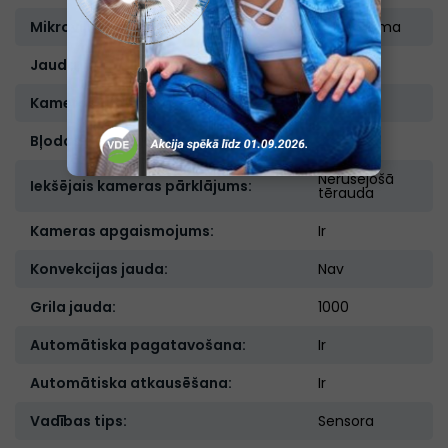
Mikroviļņu krāsns tips:
Iebūvējama
Jauda, W:
900
Kameras tilpums, l:
25
Bļodas diametrs, cm:
27
Nerūsējošā
Iekšējais kameras pārklājums:
tērauda
Kameras apgaismojums:
Ir
Konvekcijas jauda:
Nav
Grila jauda:
1000
Automātiska pagatavošana:
Ir
Automātiska atkausēšana:
Ir
Vadības tips:
Sensora