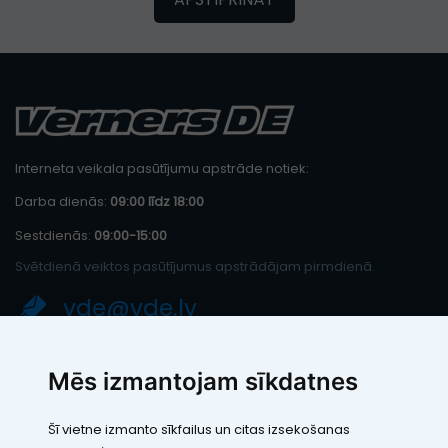
Interneta veikala pasūtījumu apstrāde notiek:
Darba dienās:
09:00 līdz 18:00
Sestdienās:
09:00-15:00
Svētdienā veiktos pasūtījumus apstrādājam pirmdienā.
vde@vde.lv
SIA "LEIC TH"
Mēs izmantojam sīkdatnes
Reģ. Nr.: 40103394280
PVN maksātāja numurs: LV40103394280
Šī vietne izmanto sīkfailus un citas izsekošanas
Juridiskā adrese: Rāmuļu iela 33, Rīga, LV-1005