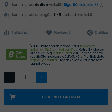
Saņem preci
šodien
veikalā |
Rīga, Rāmuļu iela 33
(1)
Saņem preci ar piegādi
3 - 5
darba dienu laikā
Salīdzināt
Pievienot
Dalīties
Šī ir B+ kategorijas prece. Tai ir
iespējami
nelieli skrāpējumi vai buktītes.
Katra B+ klases
prece ir rūpīgi
pārbaudīta
VDE Servisa centrā,
kvalificētu meistaru gādībā, kā arī tai tiek dota
2 gadu garantija
- tāpat kā jebkurai pavisam
jaunai precei.
−
+
PIEVIENOT GROZAM