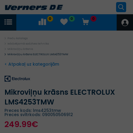
0
0
0
Preču katalogs
Iebūvējamā sadzīves tehnika
Mikroviļņu krāsnis
Mikroviļņu krāsns ELECTROLUX LMS4253TMW
< Atpakaļ uz kategorijām
Mikroviļņu krāsns ELECTROLUX
LMS4253TMW
Preces kods: lms4253tmw
Preces svītrkods: 090050506912
249.99€