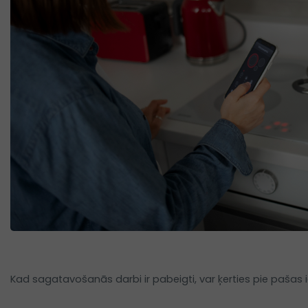
Kad sagatavošanās darbi ir pabeigti, var ķerties pie pašas i