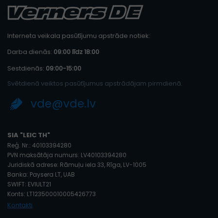
Interneta veikala pasūtījumu apstrāde notiek:
Darba dienās:
09:00 līdz 18:00
Sestdienās:
09:00-15:00
Svētdienā veiktos pasūtījumus apstrādājam pirmdienā.
vde@vde.lv
SIA "LEIC TH"
Reģ. Nr.: 40103394280
PVN maksātāja numurs: LV40103394280
Juridiskā adrese: Rāmuļu iela 33, Rīga, LV-1005
Banka: Paysera LT, UAB
SWIFT: EVIULT21
Konts: LT123500010005426773
Kontakti