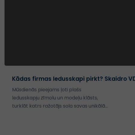
Kādas firmas ledusskapi pirkt? Skaidro VD
Mūsdienās pieejams ļoti plašs
ledusskapju zīmolu un modeļu klāsts,
turklāt katrs ražotājs sola savas unikālās
tehnoloģijas.