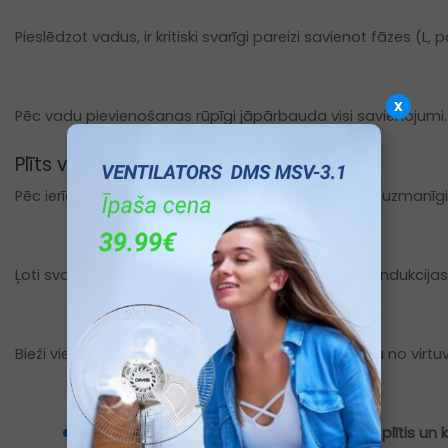
Pieslēdzot vadus, ir kritiski svarīgi pareizi savienot fāzes
x
Pēc vadu pievienošanas rūpīgi jāpārbauda visi savienojumi. 
Plīts virsmas montāža 
Pēc ierīces pieslēgšanas elektrotīklam, plīts virsmu uzmanī
Ļoti svarīgs aspekts ir ventilācijas nodrošināšana. Indukcija
Bieži vien ir nepieciešams nodrošināt gaisa plūsmu no virtuve
Informāciju par to, kā darbojas indukcijas plītis u