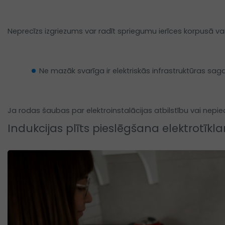
Neprecīzs izgriezums var radīt spriegumu ierīces korpusā v
Ne mazāk svarīga ir elektriskās infrastruktūras sag
Ja rodas šaubas par elektroinstalācijas atbilstību vai nepie
Indukcijas plīts pieslēgšana elektrotī