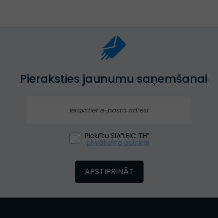
Pieraksties jaunumu saņemšanai
Piekrītu SIA”LEIC TH”
privātuma politikai
APSTIPRINĀT