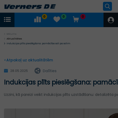
0
0
0
Sākums
Aktualitātes
Indukcijas plīts pieslēgšana: pamācība soli pa solim
<Atpakaļ uz aktualitātēm
Dalīties
28.05.2025
Indukcijas plīts pieslēgšana: pamācī
Uzzini, kā pareizi veikt indukcijas plīts uzstādīšanu: detaliz