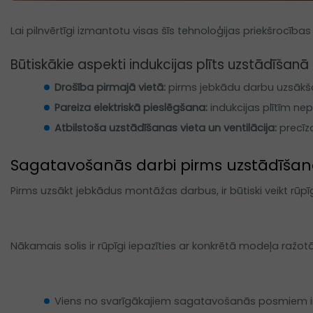
Lai pilnvērtīgi izmantotu visas šīs tehnoloģijas priekšrocības
Būtiskākie aspekti indukcijas plīts uzstādīšanā
Drošība pirmajā vietā: 
pirms jebkādu darbu uzsākšana
Pareiza elektriskā pieslēgšana:
 indukcijas plītīm n
Atbilstoša uzstādīšanas vieta un ventilācija:
 precīz
Sagatavošanās darbi pirms uzstādīšan
Pirms uzsākt jebkādus montāžas darbus, ir būtiski veikt rūpī
Nākamais solis ir rūpīgi iepazīties ar konkrētā modeļa ražot
Viens no svarīgākajiem sagatavošanās posmiem ir par