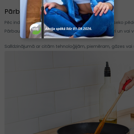
Pārbaude un pirmā lietošana
Pēc indukcijas plīts uzstādīšanas un pieslēgšanas seko pēdē
Pārbaudes laikā jāpārliecinās, vai iedegas indikatori un va
Salīdzinājumā ar citām tehnoloģijām, piemēram, gāzes vai 