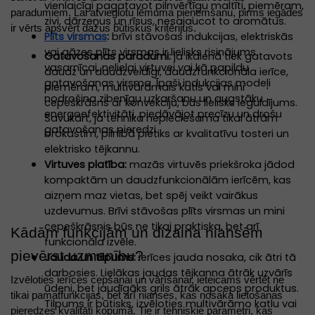
vienlaicīgi pagatavot pilnvērtīgu maltīti, piemēram,
paradumiem. Lai atvieglotu lēmuma pieņemšanu, pirms iegādes
zivi, dārzeņus un rīsus, nesajaucot to aromātus.
ir vērts apsvērt dažus būtiskus kritērijus.
Plīts virsmas
:
brīvi stāvošas indukcijas, elektriskās
vai gāzes plīts virsmas ir lielisks risinājums
Gatavošanas paradumi:
ja ikdienā tiek gatavots
vasarnīcai, nelielai virtuvei vai kā papildu
daudz un daudzveidīgi, daudzfunkcionāla ierīce,
gatavošanas virsma. Īpaši indukcijas modeļi
piemēram, multivārāmais katls vai mini
nodrošina zibenīgu uzkaršanu un augstāku
cepeškrāsns ar konvekciju, būs lielisks ieguldījums.
energoefektivitāti, piedāvājot precīzu un drošu
Savukārt, ja tehnika nepieciešama tikai ātrām
gatavošanas pieredzi.
brokastīm, pilnībā pietiks ar kvalitatīvu tosteri un
elektrisko tējkannu.
Virtuves platība:
mazās virtuvēs priekšroka jādod
kompaktām un daudzfunkcionālām ierīcēm, kas
aizņem maz vietas, bet spēj veikt vairākus
uzdevumus. Brīvi stāvošas plīts virsmas un mini
cepeškrāsnis būs ne tikai praktiska, bet arī
Kādām funkcijām un dizaina niansēm
funkcionāla izvēle.
pievērst uzmanību?
Jauda un tilpums:
ierīces jauda nosaka, cik ātri tā
darbosies. Lielākas jaudas tējkanna ātrāk uzvārīs
Izvēloties ierīces
cepšanai un vārīšanai
, ieteicams vērtēt ne
ūdeni, bet jaudīgāks grils ātrāk apceps produktus.
tikai pamatfunkcijas, bet arī nianses, kas nosaka lietošanas
Tilpums ir būtisks, izvēloties multivārāmo katlu vai
pieredzes kvalitāti kopumā. Tie ir tehniskie parametri, kas