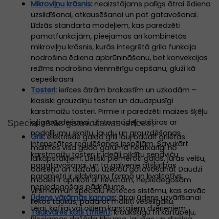
Mikroviļņu krāsnis
:
neaizstājams palīgs ātrai ēdiena
uzsildīšanai, atkausēšanai un pat gatavošanai.
Līdzās standarta modeļiem, kas paredzēti
pamatfunkcijām, pieejamas arī kombinētās
mikroviļņu krāsnis, kurās integrētā grila funkcija
nodrošina ēdiena apbrūnināšanu, bet konvekcijas
režīms nodrošina vienmērīgu cepšanu, gluži kā
cepeškrāsnī.
Tosteri
:
ierīces ātrām brokastīm un uzkodām –
klasiski grauzdiņu tosteri un daudzpusīgi
karstmaižu tosteri. Pirmie ir paredzēti maizes šķēļu
apgrauzdēšanai, un to modeļi atšķiras ar
Specializētās gatavošanas ierīces
nodalījumu skaitu, jaudu un grauzdēšanas
Grili
:
elektriskie galda grili ļauj baudīt grilētas
intensitātes regulēšanas iespējām. Savukārt
maltītes visa gada garumā neatkarīgi no
karstmaižu tosteri ir ideāli pildītu sendviču
laikapstākļiem. Lieliski piemēroti gaļas, jūras velšu,
pagatavošanai, un to galvenie atšķirības
dārzeņu un dažādu uzkodu gatavošanai. Daudzi
parametri ir sildvirsmu forma un kvalitatīvs
modeļi ir aprīkoti ar rievotām, nepiedegošām
nepiedegošais pārklājums.
virsmām un speciālu noteces sistēmu, kas savāc
Ūdens vārāmās kannas
:
ātrai ūdens uzvārīšanai
liekos taukus, padarot maltīti veselīgāku.
tējai, kafijai vai citiem karstajiem dzērieniem.
Taukvāres katli (friteri)
:
kraukšķīgu frī kartupeļu,