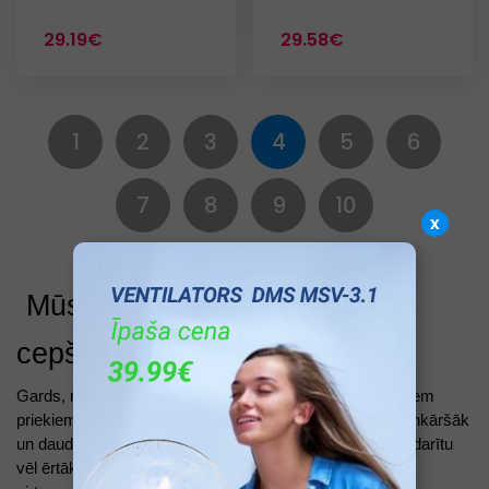
29.19€
29.58€
1
2
3
4
5
6
7
8
9
10
x
Mūsdienīga virtuves tehnika
cepšanai un vārīšanai
Gards, mājās gatavots ēdiens ir viens no dzīves mazajiem
priekiem, un mūsdienu tehnoloģijas ļauj to pagatavot vienkāršāk
un daudzveidīgāk nekā jebkad agrāk. Lai šo procesu padarītu
vēl ērtāku un virtuvi – funkcionālāku, VDE piedāvā plašu