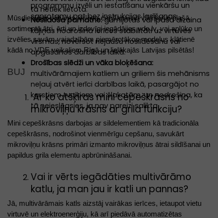
programmu izvēli un iestatīšanu vienkāršu un
tā netiek lietota.
saprotamu pat bez instrukcijas lasīšanas.
Mūsdienīgas virtuves ierīces
cepšanai un vārīšanai
plašā
Neslīdoša pamatne:
gumijotas vai īpaša dizaina
sortimentā ātri, ērti un izdevīgi iegādājies vde.lv, vai aplūko un
kājiņas nodrošina ierīces stabilitāti uz virtuves
izvēlies savām vajadzībām piemērotākos modeļus klātienē
virsmas, novēršot nejaušu noslīdēšanu vai
kādā no VDE veikaliem Rīgā un lielākajās Latvijas pilsētās!
apgāšanos darbības laikā.
Drošības slēdži un vāka bloķēšana:
BUJ
multivārāmajiem katliem un griliem šis mehānisms
neļauj atvērt ierīci darbības laikā, pasargājot no
karstiem tvaikiem vai šļakatām, un nodrošina, ka
Ar ko atšķiras mini cepeškrāsns no
tā neieslēgsies, ja nav pareizi salikta.
mikroviļņu krāsns ar grila funkciju?
Mini cepeškrāsns darbojas ar sildelementiem kā tradicionāla
cepeškrāsns, nodrošinot vienmērīgu cepšanu, savukārt
mikroviļņu krāsns primāri izmanto mikroviļņus ātrai sildīšanai un
papildus grila elementu apbrūnināšanai.
Vai ir vērts iegādāties multivārāmo
katlu, ja man jau ir katli un pannas?
Jā, multivārāmais katls aizstāj vairākas ierīces, ietaupot vietu
virtuvē un elektroenerģiju, kā arī piedāvā automatizētas