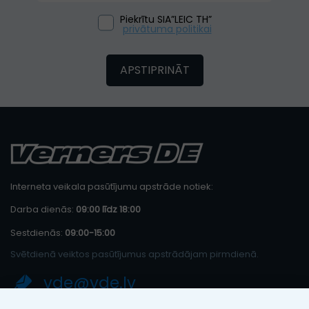
Piekrītu SIA”LEIC TH”
privātuma politikai
APSTIPRINĀT
Interneta veikala pasūtījumu apstrāde notiek:
Darba dienās:
09:00 līdz 18:00
Sestdienās:
09:00-15:00
Svētdienā veiktos pasūtījumus apstrādājam pirmdienā.
vde@vde.lv