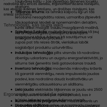
taukvāres katlu – tas jāpielāgo ģimenes locekļu
nodrošina ātru ierīces darbību, ergonomiski dizaina risinājumi,
skaitam.
kas atvieglo ikdienas lietošanu, un drošības risinājumi, kas
Tīrīšanas ērtums:
lai tehnika kalpotu ilgi un tās
sniedz sirdsmieru.
lietošana nesagādātu raizes, uzmanība jāpievērš
tās kopšanai. Modeļi ar noņemamām detaļām,
Tehnoloģijas, kas taupa laiku
kuras drīkst mazgāt trauku mazgājamā mašīnā,
Spiediena funkcija:
multivārāmajos katlos tā ļauj
vai ar nepiedegošu pārklājumu ievērojami
pagatavot tādus ēdienus kā sautējumus vai
atvieglos tīrīšanas procesu.
zupas pat trīs reizes ātrāk, vienlaikus labāk
saglabājot produktu uzturvērtību.
Indukcijas tehnoloģija:
plīts virsmās tā nodrošina
zibenīgu uzkaršanu un augstu energoefektivitāti, jo
siltums tiek ģenerēts tieši gatavošanas traukā.
Invertora tehnoloģija:
modernās mikroviļņu krāsnīs
tā garantē vienmērīgu, nevis impulsveida jaudas
padevi, kas nodrošina daudz kvalitatīvāku un
vienmērīgāku atkausēšanu un sildīšanu.
Liela jauda:
elektriskās tējkannas ar jaudu virs 2500
Ergonomika un vienkārša apkope
W spēj uzvārīt ūdeni pat minūtes laikā, kas ir
būtisks laika ietaupījums ikdienas steigā.
Automatizētās programmas:
maizes krāsnīs un
Divpusēja sildīšana:
grilos un karstmaižu tosteros
multivārāmajos katlos tās ļauj iegūt paredzamu