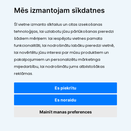
SIA "LEIC TH"
Mēs izmantojam sīkdatnes
Reģ. Nr.: 40103394280
PVN maksātāja numurs: LV40103394280
Šī vietne izmanto sīkfailus un citas izsekošanas
Juridiskā adrese: Rāmuļu iela 33, Rīga, LV-1005
tehnoloģijas, lai uzlabotu jūsu pārlūkošanas pieredzi
Banka: Paysera LT, UAB
SWIFT: EVIULT21
šādiem mērķiem:
lai iespējotu vietnes pamata
Konts: LT123500010005426773
funkcionalitāti
,
lai nodrošinātu labāku pieredzi vietnē
,
Kontakti
lai novērtētu jūsu interesi par mūsu produktiem un
pakalpojumiem un personalizētu mārketinga
mijiedarbību
,
lai nodrošinātu jums atbilstošākas
reklāmas
.
Es piekrītu
Visas cenas norādītas EUR ar PVN 21%
©2010 - 2026 VDE.LV
Es noraidu
Visas tiesības rezervētas
Mainīt manas preferences
Nojumes, K
webbuilding.lv
interneta veikalu izstrāde
Sīkdatņu iestatījumi