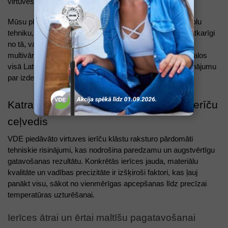
virtuves tehnikas klāstu
cepšanai un vārīšanai.
Mūsu plašajā klāstā atradīsi pārbaudītu un iecienītu zīmolu
tehniku, kas palīdzēs īstenot jebkuru kulināro ieceri. Neatkarīgi
no tā, vai meklē jaudīgu blenderi vai daudzfunkcionālu
multivārāmo katlu, vde.lv interneta veikalā un mūsu veikalos
visā Latvijā atradīsi savām vajadzībām piemērotāko risinājumu
par izdevīgu cenu.
Katram uzdevumam savs risinājums: ierīču
ceļvedis
VDE piedāvāto virtuves ierīču klāstu raksturo pārdomāti
tehniskie risinājumi, kas nodrošina paredzamu un augstvērtīgu
gatavošanas rezultātu. Konkrētās ierīces jauda, materiālu
kvalitāte un vadības precizitāte ir izšķiroši faktori, kas ļauj
panākt visu, sākot no vienmērīgas apcepšanas līdz precīzai
temperatūras uzturēšanai.
Ierīces ātrai un ērtai maltīšu pagatavošanai