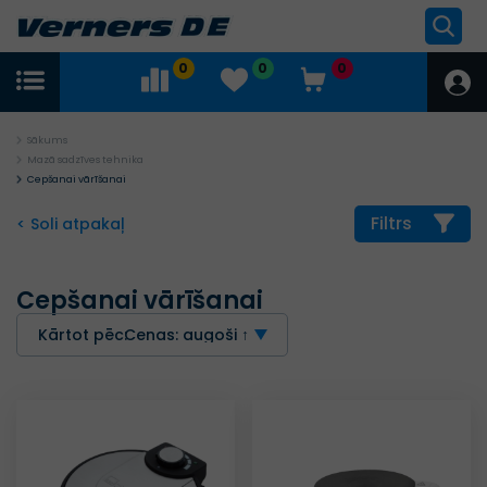
0
0
0
Sākums
Mazā sadzīves tehnika
Cepšanai vārīšanai
Filtrs
< Soli atpakaļ
Cepšanai vārīšanai
Kārtot pēc:
Cenas: augoši ↑