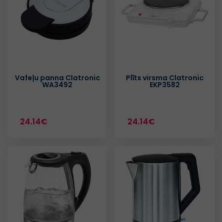
Vafeļu panna Clatronic
Plīts virsma Clatronic
WA3492
EKP3582
24.14€
24.14€