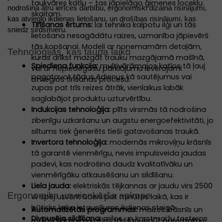
taukvāres katlu – tas jāpielāgo ģimenes locekļu
nodrošina ātru ierīces darbību, ergonomiski dizaina risinājumi,
skaitam.
kas atvieglo ikdienas lietošanu, un drošības risinājumi, kas
Tīrīšanas ērtums:
lai tehnika kalpotu ilgi un tās
sniedz sirdsmieru.
lietošana nesagādātu raizes, uzmanība jāpievērš
tās kopšanai. Modeļi ar noņemamām detaļām,
Tehnoloģijas, kas taupa laiku
kuras drīkst mazgāt trauku mazgājamā mašīnā,
Spiediena funkcija:
multivārāmajos katlos tā ļauj
vai ar nepiedegošu pārklājumu ievērojami
pagatavot tādus ēdienus kā sautējumus vai
atvieglos tīrīšanas procesu.
zupas pat trīs reizes ātrāk, vienlaikus labāk
saglabājot produktu uzturvērtību.
Indukcijas tehnoloģija:
plīts virsmās tā nodrošina
zibenīgu uzkaršanu un augstu energoefektivitāti, jo
siltums tiek ģenerēts tieši gatavošanas traukā.
Invertora tehnoloģija:
modernās mikroviļņu krāsnīs
tā garantē vienmērīgu, nevis impulsveida jaudas
padevi, kas nodrošina daudz kvalitatīvāku un
vienmērīgāku atkausēšanu un sildīšanu.
Liela jauda:
elektriskās tējkannas ar jaudu virs 2500
Ergonomika un vienkārša apkope
W spēj uzvārīt ūdeni pat minūtes laikā, kas ir
būtisks laika ietaupījums ikdienas steigā.
Automatizētās programmas:
maizes krāsnīs un
Divpusēja sildīšana:
grilos un karstmaižu tosteros
multivārāmajos katlos tās ļauj iegūt paredzamu