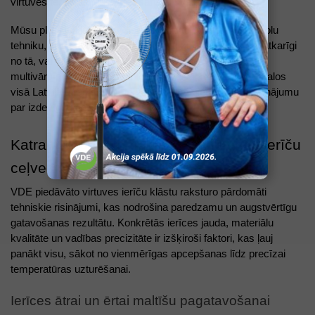
virtuves tehnikas klāstu
cepšanai un vārīšanai.
Mūsu plašajā klāstā atradīsi pārbaudītu un iecienītu zīmolu
tehniku, kas palīdzēs īstenot jebkuru kulināro ieceri. Neatkarīgi
no tā, vai meklē jaudīgu blenderi vai daudzfunkcionālu
multivārāmo katlu, vde.lv interneta veikalā un mūsu veikalos
visā Latvijā atradīsi savām vajadzībām piemērotāko risinājumu
par izdevīgu cenu.
Katram uzdevumam savs risinājums: ierīču
ceļvedis
VDE piedāvāto virtuves ierīču klāstu raksturo pārdomāti
tehniskie risinājumi, kas nodrošina paredzamu un augstvērtīgu
gatavošanas rezultātu. Konkrētās ierīces jauda, materiālu
kvalitāte un vadības precizitāte ir izšķiroši faktori, kas ļauj
panākt visu, sākot no vienmērīgas apcepšanas līdz precīzai
temperatūras uzturēšanai.
Ierīces ātrai un ērtai maltīšu pagatavošanai