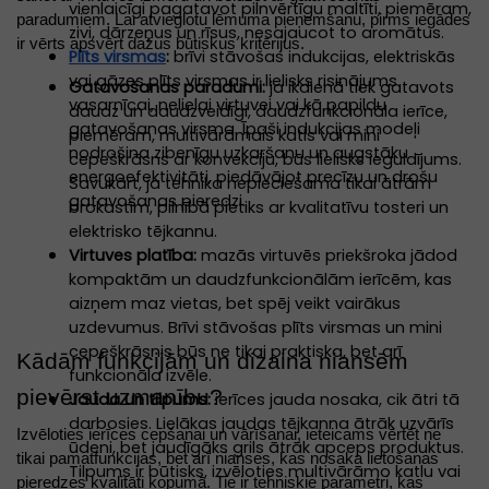
vienlaicīgi pagatavot pilnvērtīgu maltīti, piemēram,
paradumiem. Lai atvieglotu lēmuma pieņemšanu, pirms iegādes
zivi, dārzeņus un rīsus, nesajaucot to aromātus.
ir vērts apsvērt dažus būtiskus kritērijus.
Plīts virsmas
:
brīvi stāvošas indukcijas, elektriskās
vai gāzes plīts virsmas ir lielisks risinājums
Gatavošanas paradumi:
ja ikdienā tiek gatavots
vasarnīcai, nelielai virtuvei vai kā papildu
daudz un daudzveidīgi, daudzfunkcionāla ierīce,
gatavošanas virsma. Īpaši indukcijas modeļi
piemēram, multivārāmais katls vai mini
nodrošina zibenīgu uzkaršanu un augstāku
cepeškrāsns ar konvekciju, būs lielisks ieguldījums.
energoefektivitāti, piedāvājot precīzu un drošu
Savukārt, ja tehnika nepieciešama tikai ātrām
gatavošanas pieredzi.
brokastīm, pilnībā pietiks ar kvalitatīvu tosteri un
elektrisko tējkannu.
Virtuves platība:
mazās virtuvēs priekšroka jādod
kompaktām un daudzfunkcionālām ierīcēm, kas
aizņem maz vietas, bet spēj veikt vairākus
uzdevumus. Brīvi stāvošas plīts virsmas un mini
cepeškrāsnis būs ne tikai praktiska, bet arī
Kādām funkcijām un dizaina niansēm
funkcionāla izvēle.
pievērst uzmanību?
Jauda un tilpums:
ierīces jauda nosaka, cik ātri tā
darbosies. Lielākas jaudas tējkanna ātrāk uzvārīs
Izvēloties ierīces
cepšanai un vārīšanai
, ieteicams vērtēt ne
ūdeni, bet jaudīgāks grils ātrāk apceps produktus.
tikai pamatfunkcijas, bet arī nianses, kas nosaka lietošanas
Tilpums ir būtisks, izvēloties multivārāmo katlu vai
pieredzes kvalitāti kopumā. Tie ir tehniskie parametri, kas