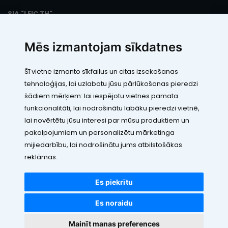
SIA "LEIC TH"
Reģ. Nr.: 40103394280
PVN maksātāja numurs: LV40103394280
Mēs izmantojam sīkdatnes
Juridiskā adrese: Rāmuļu iela 33, Rīga, LV-1005
Banka: Paysera LT, UAB
SWIFT: EVIULT21
Šī vietne izmanto sīkfailus un citas izsekošanas
Konts: LT123500010005426773
tehnoloģijas, lai uzlabotu jūsu pārlūkošanas pieredzi
Kontakti
šādiem mērķiem:
lai iespējotu vietnes pamata
funkcionalitāti
,
lai nodrošinātu labāku pieredzi vietnē
,
lai novērtētu jūsu interesi par mūsu produktiem un
pakalpojumiem un personalizētu mārketinga
mijiedarbību
,
lai nodrošinātu jums atbilstošākas
reklāmas
.
Visas cenas norādītas EUR ar PVN 21%
©2010 - 2026 VDE.LV
Es piekrītu
Visas tiesības rezervētas
Es noraidu
Nojumes, K
webbuilding.lv
interneta veikalu izstrāde
Mainīt manas preferences