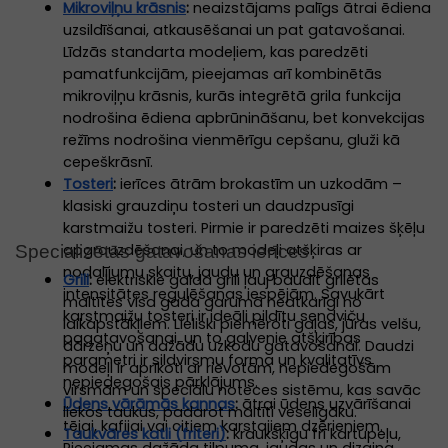
Mikroviļņu krāsnis
:
neaizstājams palīgs ātrai ēdiena
uzsildīšanai, atkausēšanai un pat gatavošanai.
Līdzās standarta modeļiem, kas paredzēti
pamatfunkcijām, pieejamas arī kombinētās
mikroviļņu krāsnis, kurās integrētā grila funkcija
nodrošina ēdiena apbrūnināšanu, bet konvekcijas
režīms nodrošina vienmērīgu cepšanu, gluži kā
cepeškrāsnī.
Tosteri
:
ierīces ātrām brokastīm un uzkodām –
klasiski grauzdiņu tosteri un daudzpusīgi
karstmaižu tosteri. Pirmie ir paredzēti maizes šķēļu
apgrauzdēšanai, un to modeļi atšķiras ar
Specializētās gatavošanas ierīces
nodalījumu skaitu, jaudu un grauzdēšanas
Grili
:
elektriskie galda grili ļauj baudīt grilētas
intensitātes regulēšanas iespējām. Savukārt
maltītes visa gada garumā neatkarīgi no
karstmaižu tosteri ir ideāli pildītu sendviču
laikapstākļiem. Lieliski piemēroti gaļas, jūras velšu,
pagatavošanai, un to galvenie atšķirības
dārzeņu un dažādu uzkodu gatavošanai. Daudzi
parametri ir sildvirsmu forma un kvalitatīvs
modeļi ir aprīkoti ar rievotām, nepiedegošām
nepiedegošais pārklājums.
virsmām un speciālu noteces sistēmu, kas savāc
Ūdens vārāmās kannas
:
ātrai ūdens uzvārīšanai
liekos taukus, padarot maltīti veselīgāku.
tējai, kafijai vai citiem karstajiem dzērieniem.
Taukvāres katli (friteri)
:
kraukšķīgu frī kartupeļu,