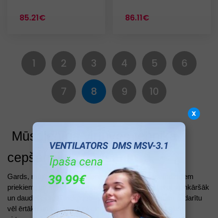
85.21€
86.11€
1
2
3
4
5
6
7
8
9
10
x
Mūsdienīga virtuves tehnika
cepšanai un vārīšanai
Gards, mājās gatavots ēdiens ir viens no dzīves mazajiem
priekiem, un mūsdienu tehnoloģijas ļauj to pagatavot vienkāršāk
un daudzveidīgāk nekā jebkad agrāk. Lai šo procesu padarītu
vēl ērtāku un virtuvi – funkcionālāku, VDE piedāvā plašu