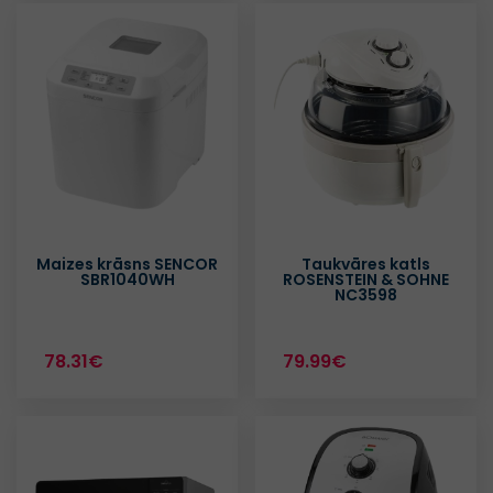
Maizes krāsns SENCOR
Taukvāres katls
SBR1040WH
ROSENSTEIN & SOHNE
NC3598
78.31€
79.99€