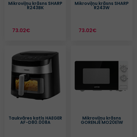
Mikroviļņu krāsns SHARP
Mikroviļņu krāsns SHARP
R243BK
R243W
73.02€
73.02€
Taukvāres katls HAEGER
Mikroviļņu krāsns
AF-D80.008A
GORENJE MO20E1W