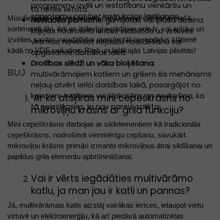
programmu izvēli un iestatīšanu vienkāršu un
tā netiek lietota.
saprotamu pat bez instrukcijas lasīšanas.
Mūsdienīgas virtuves ierīces
cepšanai un vārīšanai
plašā
Neslīdoša pamatne:
gumijotas vai īpaša dizaina
sortimentā ātri, ērti un izdevīgi iegādājies vde.lv, vai aplūko un
kājiņas nodrošina ierīces stabilitāti uz virtuves
izvēlies savām vajadzībām piemērotākos modeļus klātienē
virsmas, novēršot nejaušu noslīdēšanu vai
kādā no VDE veikaliem Rīgā un lielākajās Latvijas pilsētās!
apgāšanos darbības laikā.
Drošības slēdži un vāka bloķēšana:
BUJ
multivārāmajiem katliem un griliem šis mehānisms
neļauj atvērt ierīci darbības laikā, pasargājot no
karstiem tvaikiem vai šļakatām, un nodrošina, ka
Ar ko atšķiras mini cepeškrāsns no
tā neieslēgsies, ja nav pareizi salikta.
mikroviļņu krāsns ar grila funkciju?
Mini cepeškrāsns darbojas ar sildelementiem kā tradicionāla
cepeškrāsns, nodrošinot vienmērīgu cepšanu, savukārt
mikroviļņu krāsns primāri izmanto mikroviļņus ātrai sildīšanai un
papildus grila elementu apbrūnināšanai.
Vai ir vērts iegādāties multivārāmo
katlu, ja man jau ir katli un pannas?
Jā, multivārāmais katls aizstāj vairākas ierīces, ietaupot vietu
virtuvē un elektroenerģiju, kā arī piedāvā automatizētas