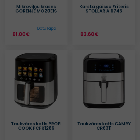
Mikroviļņu krāsns
Karstā gaissa Friteris
GORENJE MO20E1S
STOLLAR AIR745
Datu lapa
81.00€
83.60€
Taukvāres katls PROFI
Taukvāres katls CAMRY
COOK PCFR1286
CR6311