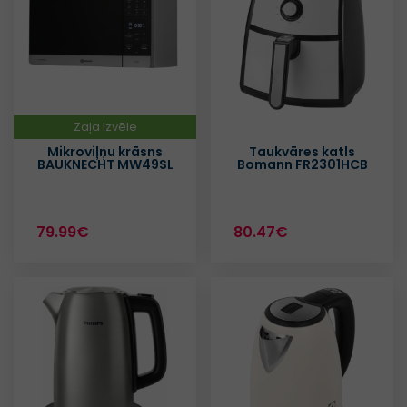
Zaļa Izvēle
Mikroviļņu krāsns
Taukvāres katls
BAUKNECHT MW49SL
Bomann FR2301HCB
79.99€
80.47€