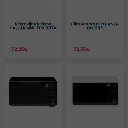
Mikroviļņu krāsns
Plīts virsma ESPERANZA
HAEGER MW-70B.007A
EKH008
72.25€
72.55€