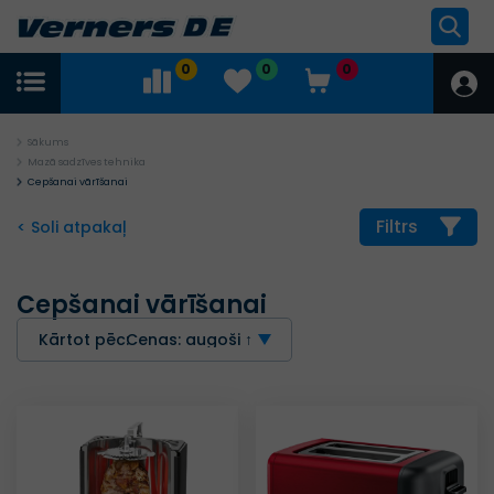
0
0
0
Sākums
Mazā sadzīves tehnika
Cepšanai vārīšanai
Filtrs
< Soli atpakaļ
Cepšanai vārīšanai
Kārtot pēc:
Cenas: augoši ↑