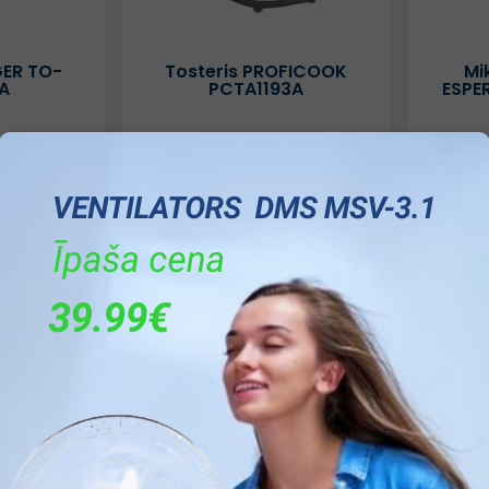
GER TO-
Tosteris PROFICOOK
Mi
A
PCTA1193A
ESPE
60.27€
63.
1
2
3
4
5
6
 virtuves tehnika
cepšanai un vārīša
ēdiens ir viens no dzīves mazajiem priekiem, un mūsdienu tehnoloģi
adarītu vēl ērtāku un virtuvi – funkcionālāku, VDE piedāvā plašu vir
adīsi pārbaudītu un iecienītu zīmolu tehniku, kas palīdzēs īstenot jebk