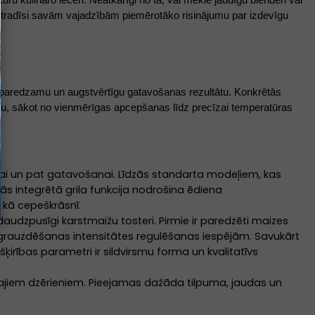
 atradīsi savām vajadzībām piemērotāko risinājumu par izdevīgu
na paredzamu un augstvērtīgu gatavošanas rezultātu. Konkrētās
t visu, sākot no vienmērīgas apcepšanas līdz precīzai temperatūras
nai un pat gatavošanai. Līdzās standarta modeļiem, kas
ās integrētā grila funkcija nodrošina ēdiena
i kā cepeškrāsnī.
audzpusīgi karstmaižu tosteri. Pirmie ir paredzēti maizes
n grauzdēšanas intensitātes regulēšanas iespējām. Savukārt
šķirības parametri ir sildvirsmu forma un kvalitatīvs
rstajiem dzērieniem. Pieejamas dažāda tilpuma, jaudas un