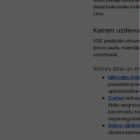
daudzfunkcionālu multi
cenu.
Katram uzdevum
VDE piedāvāto virtuves
ierīces jauda, materiāl
uzturēšanai.
Ierīces ātrai un 
Mikroviļņu krā
paredzēti pam
apbrūnināšanu
Tosteri
:
ierīce
šķēļu apgrauz
karstmaižu tos
nepiedegošais
Ūdens vārām
dizaina kanna