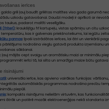
tavošanas ierīces
e galda grili ļauj baudīt grilētas maltītes visa gada garumā neatk
žādu uzkodu gatavošanai. Daudzi modeļi ir aprīkoti ar riev
os taukus, padarot maltīti veselīgāku.
 (friteri)
:
kraukšķīgu frī kartupeļu, vistas spārniņu un citu uz
s temperatūru, kas ir galvenais priekšnoteikums, lai iegūtu zelt
kūku pannas
:
īpaši izstrādātas ierīces, lai ātri un vienkārši 
 pārklājums nodrošina vieglu gatavā produkta izņemšanu un at
tavošanas sākšanai.
s
:
ļauj mājās cept svaigu un aromātisku maizi ar minimālu piepūl
ieprogrammēt ierīci tā, lai silta un smaržīga maize būtu gatava
e risinājumi
atli
:
universāla ierīce, kas apvieno vairākas funkcijas: vārīša
ntegrētās automātiskās programmas nodrošina precīzu tempera
inimālu piepūli.
snis
:
kompakts risinājums nelielām virtuvēm, kas funkcionalitā
jami ātrāk un patērē mazāk elektroenerģijas nekā standarta iz