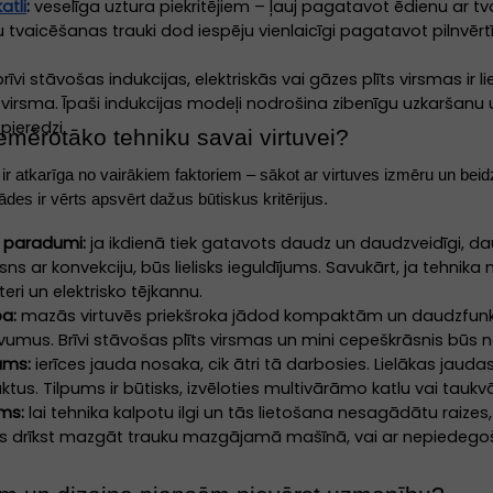
atli
:
veselīga uztura piekritējiem – ļauj pagatavot ēdienu ar tv
 tvaicēšanas trauki dod iespēju vienlaicīgi pagatavot pilnvērtī
rīvi stāvošas indukcijas, elektriskās vai gāzes plīts virsmas ir lie
irsma. Īpaši indukcijas modeļi nodrošina zibenīgu uzkaršanu u
pieredzi.
iemērotāko tehniku savai virtuvei?
e ir atkarīga no vairākiem faktoriem – sākot ar virtuves izmēru un b
des ir vērts apsvērt dažus būtiskus kritērijus.
 paradumi:
ja ikdienā tiek gatavots daudz un daudzveidīgi, da
ns ar konvekciju, būs lielisks ieguldījums. Savukārt, ja tehnika
teri un elektrisko tējkannu.
ba:
mazās virtuvēs priekšroka jādod kompaktām un daudzfunkci
umus. Brīvi stāvošas plīts virsmas un mini cepeškrāsnis būs ne t
ums:
ierīces jauda nosaka, cik ātri tā darbosies. Lielākas jaudas
us. Tilpums ir būtisks, izvēloties multivārāmo katlu vai taukv
ums:
lai tehnika kalpotu ilgi un tās lietošana nesagādātu rai
s drīkst mazgāt trauku mazgājamā mašīnā, vai ar nepiedegošu