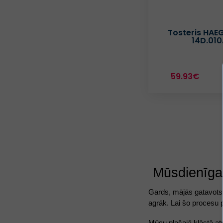
Tosteris HAE
14D.010
59.93€
Mūsdienīga
Gards, mājās gatavots 
agrāk. Lai šo procesu p
Mūsu plašajā klāstā atr