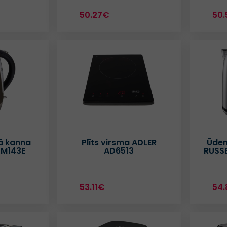
50.27€
50
ā kanna
Plīts virsma ADLER
Ūden
M143E
AD6513
RUSS
53.11€
54.