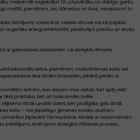
aiku, maksimāli saglabājot tā uzturvērtību un dabīgo garšu.
gu maltīti, piemēram, zivi, dārzeņus un rīsus, nesajaucot to
lisks risinājums vasarnīcai, nelielai virtuvei vai kā papildu
n augstāku energoefektivitāti, piedāvājot precīzu un drošu
eidzot ar gatavošanas paradumiem. Lai atvieglotu lēmuma
udzfunkcionāla ierīce, piemēram, multivārāmais katls vai
 nepieciešama tikai ātrām brokastīm, pilnībā pietiks ar
onālām ierīcēm, kas aizņem maz vietas, bet spēj veikt
ikai praktiska, bet arī funkcionāla izvēle.
 tējkanna ātrāk uzvārīs ūdeni, bet jaudīgāks grils ātrāk
āres katlu – tas jāpielāgo ģimenes locekļu skaitam.
zes, uzmanība jāpievērš tās kopšanai. Modeļi ar noņemamām
 pārklājumu ievērojami atvieglos tīrīšanas procesu.