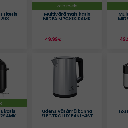
Zaļa Izvēle
Friteris
Multivārāmais katls
Mul
1293
MIDEA MPC802SAMK
MID
49.99€
49.
le
s katls
Ūdens vārāmā kanna
Tos
02SAMK
ELECTROLUX E4K1-4ST