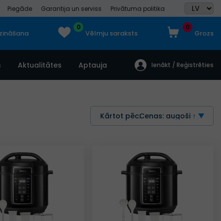
Piegāde
Garantija un serviss
Privātuma politika
0
0
dzināšana
Vēlmju saraksts
Grozs
s
Aktualitātes
Aptauja
Ienākt / Reģistrēties
Kārtot pēc:
Cenas: augoši ↑