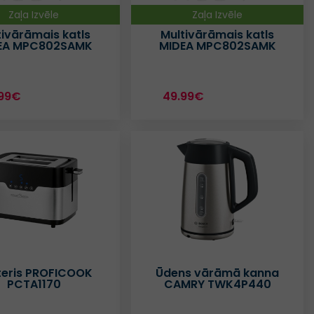
Zaļa Izvēle
Zaļa Izvēle
tivārāmais katls
Multivārāmais katls
EA MPC802SAMK
MIDEA MPC802SAMK
99€
49.99€
teris PROFICOOK
Ūdens vārāmā kanna
PCTA1170
CAMRY TWK4P440