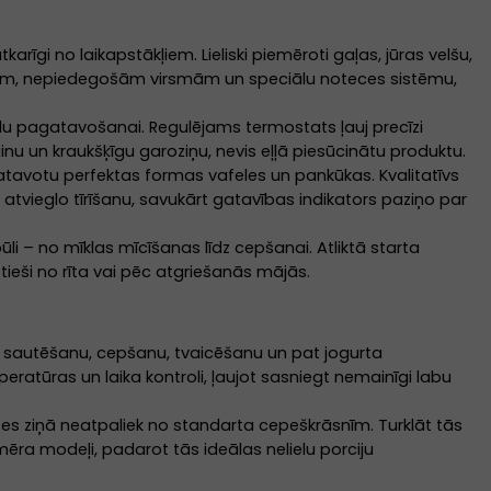
arīgi no laikapstākļiem. Lieliski piemēroti gaļas, jūras velšu,
otām, nepiedegošām virsmām un speciālu noteces sistēmu,
kodu pagatavošanai. Regulējams termostats ļauj precīzi
ainu un kraukšķīgu garoziņu, nevis eļļā piesūcinātu produktu.
pagatavotu perfektas formas vafeles un pankūkas. Kvalitatīvs
vieglo tīrīšanu, savukārt gatavības indikators paziņo par
i – no mīklas mīcīšanas līdz cepšanai. Atliktā starta
 tieši no rīta vai pēc atgriešanās mājās.
nu, sautēšanu, cepšanu, tvaicēšanu un pat jogurta
tūras un laika kontroli, ļaujot sasniegt nemainīgi labu
tes ziņā neatpaliek no standarta cepeškrāsnīm. Turklāt tās
mēra modeļi, padarot tās ideālas nelielu porciju