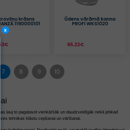
kroviļņu krāsns
Ūdens vārāmā kanna
RANZA 1190000101
PROFI WKS1020
x
53€
65.22€
7
8
9
10
nai
jas ļauj to pagatavot vienkāršāk un daudzveidīgāk nekā jebkad
tuves tehnikas klāstu
cepšanai un vārīšanai.
uru kulināro ieceri. Neatkarīgi no tā, vai meklē jaudīgu blenderi vai