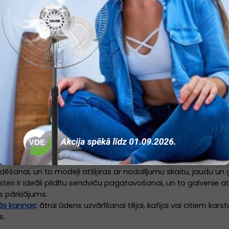
vārāmo katlu, vde.lv interneta veikalā un mūsu veikalos visā Latvijā
am savs risinājums: ierīču ceļvedis
 ierīču klāstu raksturo pārdomāti tehniskie risinājumi, kas nodroši
u kvalitāte un vadības precizitāte ir izšķiroši faktori, kas ļauj panāk
ērtai maltīšu pagatavošanai
snis
:
neaizstājams palīgs ātrai ēdiena uzsildīšanai, atkausēša
atfunkcijām, pieejamas arī kombinētās mikroviļņu krāsnis, kur
, bet konvekcijas režīms nodrošina vienmērīgu cepšanu, gluž
s ātrām brokastīm un uzkodām – klasiski grauzdiņu tosteri un d
dēšanai, un to modeļi atšķiras ar nodalījumu skaitu, jaudu u
teri ir ideāli pildītu sendviču pagatavošanai, un to galvenie at
 pārklājums.
ās kannas
:
ātrai ūdens uzvārīšanai tējai, kafijai vai citiem ka
s.