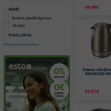
49.99€
Rādīt
Īpašos piedāvājumus
Akcijas
Preču zīme:
Attiestatīt visus filtrus
Ūdens vārām
REDMOND RK
52.07€