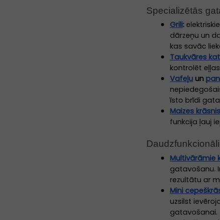
Specializētās ga
Grili
:
elektriski
dārzeņu un da
kas savāc liek
Taukvāres katli
kontrolēt eļļa
Vafeļu
un
pan
nepiedegošais
īsto brīdi ga
Maizes krāsni
funkcija ļauj 
Daudzfunkcionāli
Multivārāmie k
gatavošanu. I
rezultātu ar m
Mini cepeškrā
uzsilst ievēro
gatavošanai.