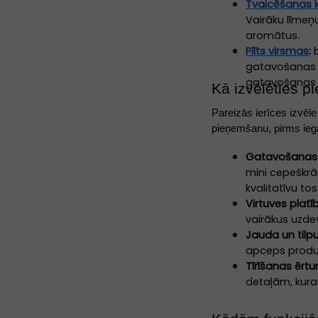
Tvaicēšanas k
Vairāku līmeņu
aromātus.
Plīts virsmas
:
b
gatavošanas v
gatavošanas 
Kā izvēlēties p
Pareizās ierīces izvēl
pieņemšanu, pirms iegā
Gatavošanas
mini cepeškrās
kvalitatīvu tos
Virtuves platī
vairākus uzdev
Jauda un tilp
apceps produkt
Tīrīšanas ērt
detaļām, kura