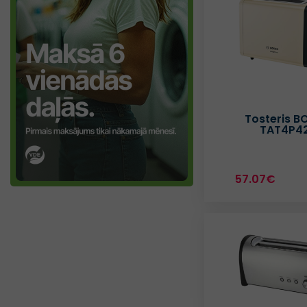
Tosteris 
TAT4P4
57.07€