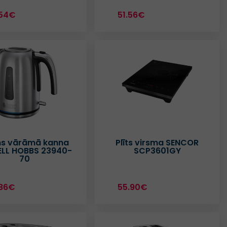
.54€
51.56€
s vārāmā kanna
Plīts virsma SENCOR
ELL HOBBS 23940-
SCP3601GY
70
86€
55.90€