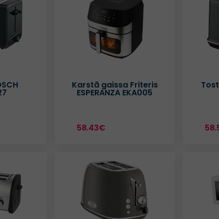
BOSCH
Karstā gaissa Friteris
Tost
27
ESPERANZA EKA005
58.43€
58.