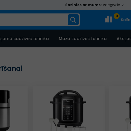
Sazinies ar mums:
vde@vde.lv
0
Salī
ējamā sadzīves tehnika
Mazā sadzīves tehnika
Akcija
rīšanai