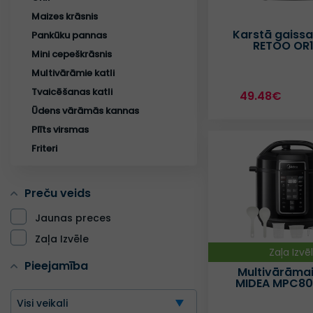
Maizes krāsnis
Karstā gaissa 
Pankūku pannas
RETOO OR
Mini cepeškrāsnis
Multivārāmie katli
Tvaicēšanas katli
49.48€
Ūdens vārāmās kannas
Plīts virsmas
Friteri
Preču veids
Jaunas preces
Zaļa Izvēle
Zaļa Izvē
Pieejamība
Multivārāmai
MIDEA MPC8
Visi veikali