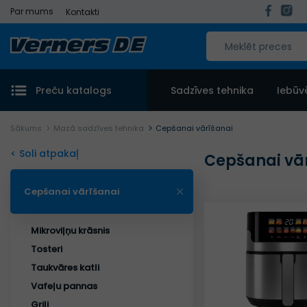
Par mums
Kontakti
Preču katalogs
Sadzīves tehnika
Iebūv
Sākums
Mazā sadzīves tehnika
Cepšanai vārīšanai
< Soli atpakaļ
Cepšanai vā
Cepšanai vārīšanai
Mikroviļņu krāsnis
Tosteri
Taukvāres katli
Vafeļu pannas
Grili